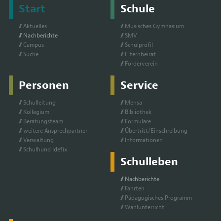
Start
Schule
Ak­tu­el­les
Mu­si­sches Gym­na­si­um
Nach­be­rich­te
SMV
Cam­pus
Schul­pro­fil
Su­che
El­tern­bei­rat
För­der­ver­ein
Personen
Service
Schul­lei­tung
Men­sa
Kol­le­gi­um
Bi­blio­thek
Be­ra­tungs­team
For­mu­la­re
wei­te­re An­sprech­part­ner
Über­tritt/Ein­schrei­bung
Ver­wal­tung
In­for­ma­tio­nen
Schul­hund Ide­fix
Schulleben
Nach­be­rich­te
Fahr­ten
Päd­ago­gi­sches Pro­gramm
Wahl­un­ter­richt