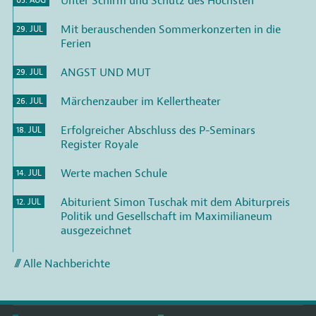
Unter Schirm und Schutz des Höchsten
03. AUG
Mit berauschenden Sommerkonzerten in die
29. JUL
Ferien
ANGST UND MUT
29. JUL
Märchenzauber im Kellertheater
26. JUL
Erfolgreicher Abschluss des P-Seminars
18. JUL
Register Royale
Werte machen Schule
14. JUL
Abiturient Simon Tuschak mit dem Abiturpreis
12. JUL
Politik und Gesellschaft im Maximilianeum
ausgezeichnet
Alle Nachberichte