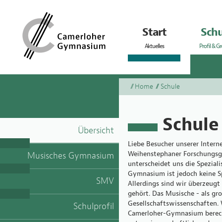
Start
Schu
Aktuelles
Profil & G
Home
Schule
Schule
Übersicht
Liebe Besucher unserer Intern
Weihenstephaner Forschungsge
Musisches Gymnasium
unterscheidet uns die Spezial
Gymnasium ist jedoch keine Sp
SMV
Allerdings sind wir überzeugt
gehört. Das Musische - als gr
Gesellschaftswissenschaften. 
Schulprofil
Camerloher-Gymnasium berecht