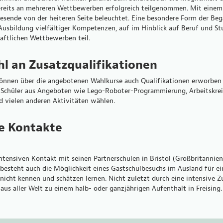
ereits an mehreren Wettbewerben erfolgreich teilgenommen. Mit einem 
sende von der heiteren Seite beleuchtet. Eine besondere Form der Bega
r Ausbildung vielfältiger Kompetenzen, auf im Hinblick auf Beruf und S
aftlichen Wettbewerben teil.
l an Zusatzqualifikationen
en über die angebotenen Wahlkurse auch Qualifikationen erworben wer
 Schüler aus Angeboten wie Lego-Roboter-Programmierung, Arbeitskrei
 vielen anderen Aktivitäten wählen.
le Kontakte
tensiven Kontakt mit seinen Partnerschulen in Bristol (Großbritannien) 
n besteht auch die Möglichkeit eines Gastschulbesuchs im Ausland für
 nicht kennen und schätzen lernen. Nicht zuletzt durch eine intensive
aus aller Welt zu einem halb- oder ganzjährigen Aufenthalt in Freising.