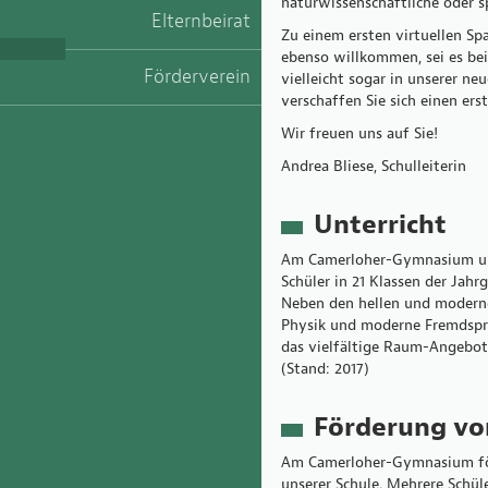
naturwissenschaftliche oder 
Elternbeirat
Zu einem ersten virtuellen Spa
ebenso willkommen, sei es bei
Förderverein
vielleicht sogar in unserer n
verschaffen Sie sich einen er
Wir freuen uns auf Sie!
Andrea Bliese, Schulleiterin
Unterricht
Am Camerloher-Gymnasium unte
Schüler in 21 Klassen der Jahr
Neben den hellen und moderne
Physik und moderne Fremdspra
das vielfältige Raum-Angebot 
(Stand: 2017)
Förderung v
Am Camerloher-Gymnasium förd
unserer Schule. Mehrere Schül