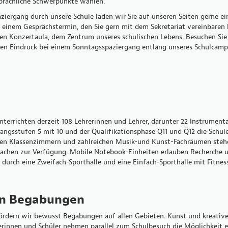
sprachliche Schwerpunkte wählen.
ziergang durch unsere Schule laden wir Sie auf unseren Seiten gerne ei
 einem Gesprächstermin, den Sie gern mit dem Sekretariat vereinbaren k
euen Konzertaula, dem Zentrum unseres schulischen Lebens. Besuchen Sie
sten Eindruck bei einem Sonntagsspaziergang entlang unseres Schulcamp
rrichten derzeit 108 Lehrerinnen und Lehrer, darunter 22 Instrumenta
gangsstufen 5 mit 10 und der Qualifikationsphase Q11 und Q12 die Schule
n Klassenzimmern und zahlreichen Musik-und Kunst-Fachräumen stehen s
chen zur Verfügung. Mobile Notebook-Einheiten erlauben Recherche u
durch eine Zweifach-Sporthalle und eine Einfach-Sporthalle mit Fitnes
on Begabungen
ern wir bewusst Begabungen auf allen Gebieten. Kunst und kreative 
erinnen und Schüler nehmen parallel zum Schulbesuch die Möglichkeit 