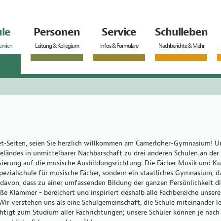
le
Personen
Service
Schulleben
remien
Leitung & Kollegium
Infos & Formulare
Nachberichte & Mehr
et-Seiten, seien Sie herzlich willkommen am Camerloher-Gymnasium! Un
ländes in unmittelbarer Nachbarschaft zu drei anderen Schulen an der
isierung auf die musische Ausbildungsrichtung. Die Fächer Musik und Ku
ezialschule für musische Fächer, sondern ein staatliches Gymnasium, das
 davon, dass zu einer umfassenden Bildung der ganzen Persönlichkeit di
oße Klammer - bereichert und inspiriert deshalb alle Fachbereiche unser
Wir verstehen uns als eine Schulgemeinschaft, die Schule miteinander 
igt zum Studium aller Fachrichtungen; unsere Schüler können je nach