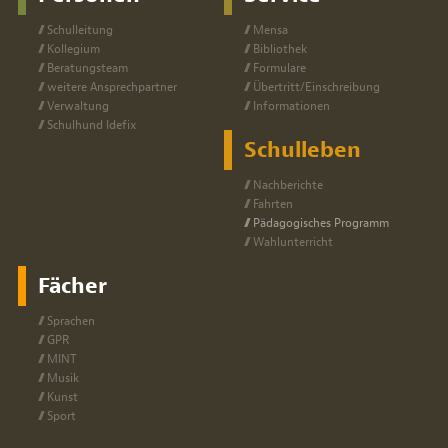
Schul­lei­tung
Men­sa
Kol­le­gi­um
Bi­blio­thek
Be­ra­tungs­team
For­mu­la­re
wei­te­re An­sprech­part­ner
Über­tritt/Ein­schrei­bung
Ver­wal­tung
In­for­ma­tio­nen
Schul­hund Ide­fix
Schulleben
Nach­be­rich­te
Fahr­ten
Päd­ago­gi­sches Pro­gramm
Wahl­un­ter­richt
Fächer
Spra­chen
GPR
MINT
Mu­sik
Kunst
Sport