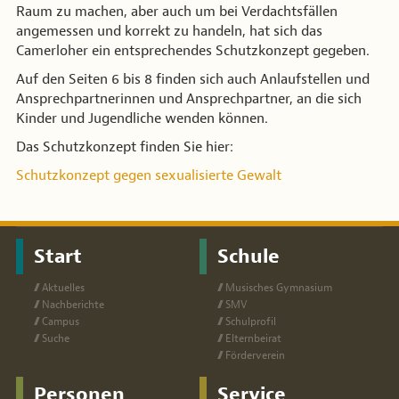
Raum zu machen, aber auch um bei Verdachtsfällen
angemessen und korrekt zu handeln, hat sich das
Camerloher ein entsprechendes Schutzkonzept gegeben.
Auf den Seiten 6 bis 8 finden sich auch Anlaufstellen und
Ansprechpartnerinnen und Ansprechpartner, an die sich
Kinder und Jugendliche wenden können.
Das Schutzkonzept finden Sie hier:
Schutzkonzept gegen sexualisierte Gewalt
Start
Schule
Ak­tu­el­les
Mu­si­sches Gym­na­si­um
Nach­be­rich­te
SMV
Cam­pus
Schul­pro­fil
Su­che
El­tern­bei­rat
För­der­ver­ein
Personen
Service