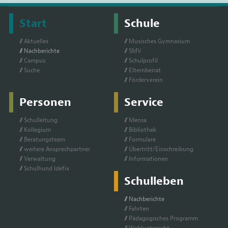
Start
Schule
Ak­tu­el­les
Mu­si­sches Gym­na­si­um
Nach­be­rich­te
SMV
Cam­pus
Schul­pro­fil
Su­che
El­tern­bei­rat
För­der­ver­ein
Personen
Service
Schul­lei­tung
Men­sa
Kol­le­gi­um
Bi­blio­thek
Be­ra­tungs­team
For­mu­la­re
wei­te­re An­sprech­part­ner
Über­tritt/Ein­schrei­bung
Ver­wal­tung
In­for­ma­tio­nen
Schul­hund Ide­fix
Schulleben
Nach­be­rich­te
Fahr­ten
Päd­ago­gi­sches Pro­gramm