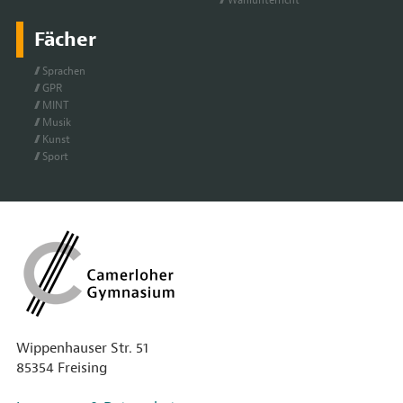
Wahl­un­ter­richt
Fächer
Spra­chen
GPR
MINT
Mu­sik
Kunst
Sport
Wippenhauser Str. 51
85354 Freising