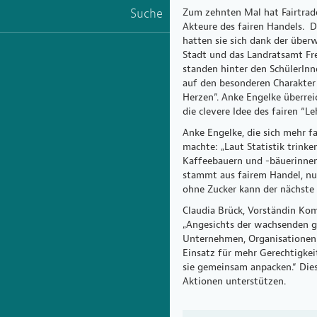
Suche
Zum zehnten Mal hat Fairtrade 
Akteure des fairen Handels. D
hatten sie sich dank der übe
Stadt und das Landratsamt Frei
standen hinter den SchülerIn
auf den besonderen Charakter 
Herzen”. Anke Engelke überrei
die clevere Idee des fairen “L
Anke Engelke, die sich mehr f
machte: „Laut Statistik trink
Kaffeebauern und -bäuerinnen 
stammt aus fairem Handel, nur
ohne Zucker kann der nächste 
Claudia Brück, Vorständin Kom
„Angesichts der wachsenden gl
Unternehmen, Organisationen 
Einsatz für mehr Gerechtigkei
sie gemeinsam anpacken.“ Dies
Aktionen unterstützen.