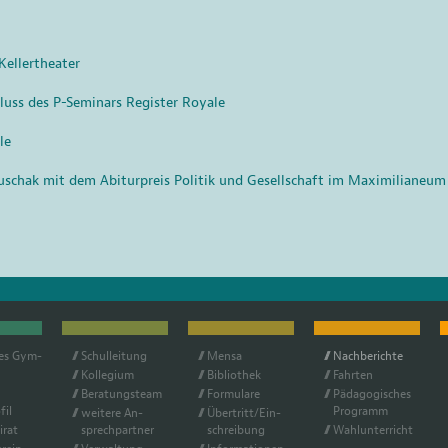
ellertheater
hluss des P-Seminars Register Royale
le
uschak mit dem Abiturpreis Politik und Gesellschaft im Maximilianeum
hes Gym­
Schul­lei­tung
Men­sa
Nach­be­rich­te
Kol­le­gi­um
Bi­blio­thek
Fahr­ten
Be­ra­tungs­team
For­mu­la­re
Päd­ago­gi­sches
fil
Pro­gramm
wei­te­re An­
Über­tritt/Ein­
i­rat
sprech­part­ner
schrei­bung
Wahl­un­ter­richt