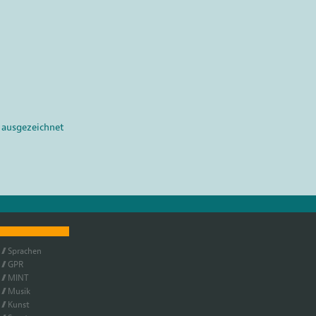
 ausgezeichnet
Spra­chen
GPR
MINT
Mu­sik
Kunst