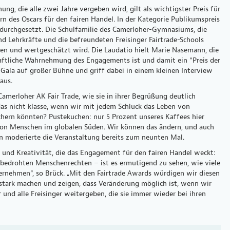
g, die alle zwei Jahre vergeben wird, gilt als wichtigster Preis für
n des Oscars für den fairen Handel. In der Kategorie Publikumspreis
 durchgesetzt. Die Schulfamilie des Camerloher-Gymnasiums, die
nd Lehrkräfte und die befreundeten Freisinger Fairtrade-Schools
en und wertgeschätzt wird. Die Laudatio hielt Marie Nasemann, die
haftliche Wahrnehmung des Engagements ist und damit ein “Preis der
Gala auf großer Bühne und griff dabei in einem kleinen Interview
aus.
amerloher AK Fair Trade, wie sie in ihrer Begrüßung deutlich
das nicht klasse, wenn wir mit jedem Schluck das Leben von
chern könnten? Pustekuchen: nur 5 Prozent unseres Kaffees hier
d von Menschen im globalen Süden. Wir können das ändern, und auch
in moderierte die Veranstaltung bereits zum neunten Mal.
t und Kreativität, die das Engagement für den fairen Handel weckt:
 bedrohten Menschenrechten – ist es ermutigend zu sehen, wie viele
nehmen“, so Brück. „Mit den Fairtrade Awards würdigen wir diesen
e stark machen und zeigen, dass Veränderung möglich ist, wenn wir
und alle Freisinger weitergeben, die sie immer wieder bei ihren