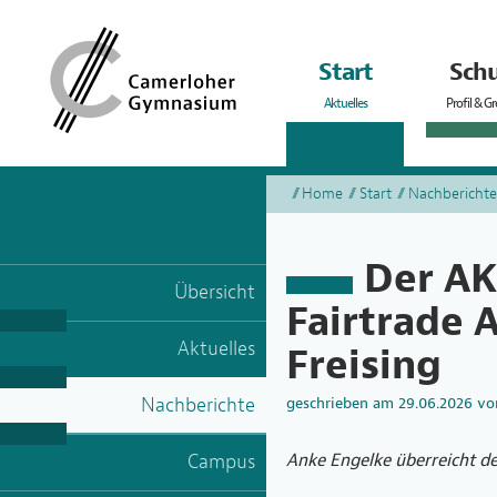
Start
Schu
Aktuelles
Profil & G
Home
Start
Nachberichte
Der AK
Übersicht
Fairtrade 
Aktuelles
Freising
Nachberichte
geschrieben am
29.06.2026
vo
Campus
Anke Engelke überreicht d