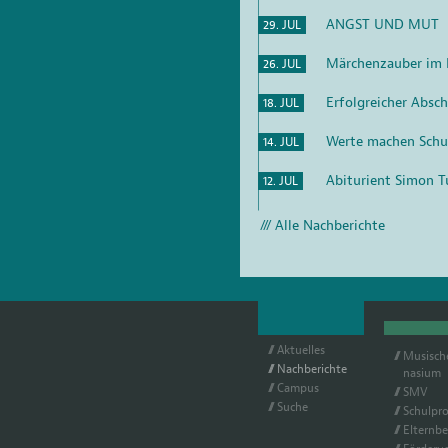
ANGST UND MUT
29. JUL
Märchenzauber im K
26. JUL
Erfolgreicher Absc
18. JUL
Werte machen Schu
14. JUL
Abiturient Simon T
12. JUL
Alle Nachberichte
Ak­tu­el­les
Mu­si­sc
Nach­be­rich­te
na­si­um
Cam­pus
SMV
Su­che
Schul­pro­
El­tern­be