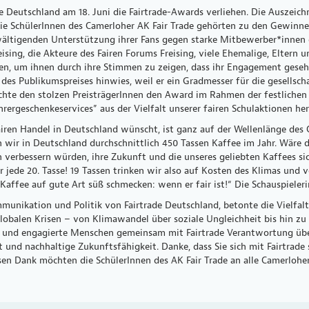
Deutschland am 18. Juni die Fairtrade-Awards verliehen. Die Auszeichnun
ie SchülerInnen des Camerloher AK Fair Trade gehörten zu den Gewinner
rwältigenden Unterstützung ihrer Fans gegen starke Mitbewerber*innen
sing, die Akteure des Fairen Forums Freising, viele Ehemalige, Eltern u
nen, um ihnen durch ihre Stimmen zu zeigen, dass ihr Engagement geseh
des Publikumspreises hinwies, weil er ein Gradmesser für die gesellsc
chte den stolzen PreisträgerInnen den Award im Rahmen der festlichen 
ehrergeschenkeservices” aus der Vielfalt unserer fairen Schulaktionen her
airen Handel in Deutschland wünscht, ist ganz auf der Wellenlänge des C
en wir in Deutschland durchschnittlich 450 Tassen Kaffee im Jahr. Wäre 
verbessern würden, ihre Zukunft und die unseres geliebten Kaffees si
 jede 20. Tasse! 19 Tassen trinken wir also auf Kosten des Klimas un
Kaffee auf gute Art süß schmecken: wenn er fair ist!“ Die Schauspieler
munikation und Politik von Fairtrade Deutschland, betonte die Vielfal
obalen Krisen – von Klimawandel über soziale Ungleichheit bis hin zu
und engagierte Menschen gemeinsam mit Fairtrade Verantwortung über
t und nachhaltige Zukunftsfähigkeit. Danke, dass Sie sich mit Fairtrad
en Dank möchten die SchülerInnen des AK Fair Trade an alle Camerloher 