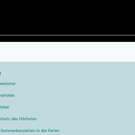
e
merloher
merloher
loher
chutz des Höchsten
 Sommerkonzerten in die Ferien