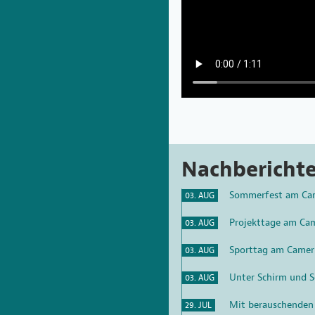
Nachbericht
Sommerfest am Ca
03. AUG
Projekttage am Ca
03. AUG
Sporttag am Camer
03. AUG
Unter Schirm und S
03. AUG
Mit berauschenden
29. JUL