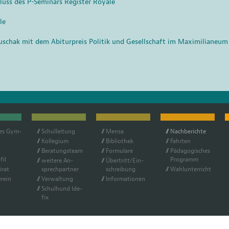
hluss des P-Seminars Register Royale
le
uschak mit dem Abiturpreis Politik und Gesellschaft im Maximilianeum
hes Gym­
Schul­lei­tung
Men­sa
Nach­be­rich­te
Kol­le­gi­um
Bi­blio­thek
Fahr­ten
Be­ra­tungs­team
For­mu­la­re
Päd­ago­gi­sches
fil
Pro­gramm
wei­te­re An­
Über­tritt/Ein­
i­rat
sprech­part­ner
schrei­bung
Wahl­un­ter­richt
r­ein
Ver­wal­tung
In­for­ma­tio­nen
Schul­hund Ide­
fix