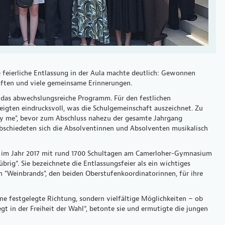
e feierliche Entlassung in der Aula machte deutlich: Gewonnen
aften und viele gemeinsame Erinnerungen.
 das abwechslungsreiche Programm. Für den festlichen
igten eindrucksvoll, was die Schulgemeinschaft auszeichnet. Zu
by me", bevor zum Abschluss nahezu der gesamte Jahrgang
bschiedeten sich die Absolventinnen und Absolventen musikalisch
üler im Jahr 2017 mit rund 1700 Schultagen am Camerloher-Gymnasium
brig“. Sie bezeichnete die Entlassungsfeier als ein wichtiges
n "Weinbrands", den beiden Oberstufenkoordinatorinnen, für ihre
e festgelegte Richtung, sondern vielfältige Möglichkeiten – ob
gt in der Freiheit der Wahl“, betonte sie und ermutigte die jungen