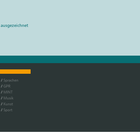
 ausgezeichnet
Spra­chen
GPR
MINT
Mu­sik
Kunst
Sport