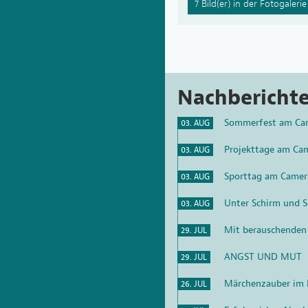
7 Bild(er) in der Fotogalerie
Nachbericht
Sommerfest am Ca
03. AUG
Projekttage am Ca
03. AUG
Sporttag am Camer
03. AUG
Unter Schirm und S
03. AUG
Mit berauschenden
29. JUL
ANGST UND MUT
29. JUL
Märchenzauber im K
26. JUL