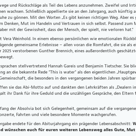
ge und Rückschläge als Teil des Lebens anzunehmen. Zweifel und Irrtü
n wachsen. Schließlich appellierte sie an den Jahrgang, auch künftig a
 zu gönnen. Mit den Worten „Es gibt keinen richtigen Weg. Aber es gi
m Denken, Mut im Handeln und Vertrauen in sich selbst. Passend zum Mo
, aber mit der Gewissheit, dass der Mensch, der spielt, nie verloren hat.“
elt Vera Weinhold. In einem ebenso persönlichen wie emotionalen Rückbli
prägende gemeinsame Erlebnisse – allen voran die Romfahrt, die sie al
 2025 verstorbenen Gunther Brennich, eines außerordentlich geschätzte
 bewegt.
 sprachen stellvertretend Hannah Gareis und Benjamin Tietscher. Sie b
ng an die bekannte Rede "This is water"
als den eigentlichen „Hauptgew
Gemeinschaft, die besonders in den vergangenen beiden Jahren spürb
fen sie das Abi-Motto auf und dankten den Lehrkräften als „Dealern i
lt ihr Dank für ihre Geduld und die unzähligen Gespräche, den Eltern f
ang der Absolvia bot sich Gelegenheit, gemeinsam auf die vergangenen
Konzerte, Fahrten und viele besondere Momente wachgerufen.
ergabe endete für den Abiturjahrgang ein prägender Lebensabschnitt:
W
d wünschen euch für euren weiteren Lebensweg alles Gute, Mut