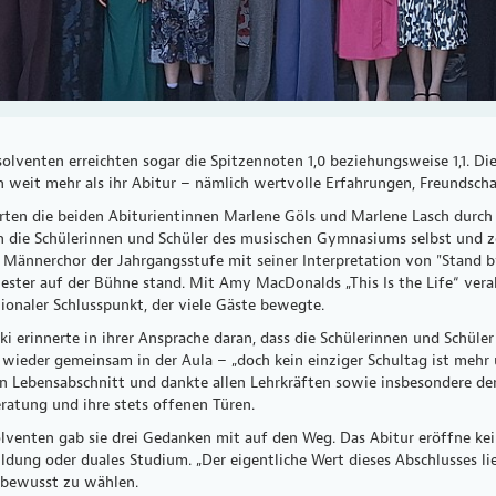
lventen erreichten sogar die Spitzennoten 1,0 beziehungsweise 1,1. Di
 weit mehr als ihr Abitur – nämlich wertvolle Erfahrungen, Freundsch
rten die beiden Abiturientinnen Marlene Göls und Marlene Lasch durch
 die Schülerinnen und Schüler des musischen Gymnasiums selbst und ze
Männerchor der Jahrgangsstufe mit seiner Interpretation von "Stand 
ster auf der Bühne stand. Mit Amy MacDonalds „This Is the Life“ vera
tionaler Schlusspunkt, der viele Gäste bewegte.
ski erinnerte in ihrer Ansprache daran, dass die Schülerinnen und Sch
 wieder gemeinsam in der Aula – „doch kein einziger Schultag ist mehr ü
n Lebensabschnitt und dankte allen Lehrkräften sowie insbesondere de
eratung und ihre stets offenen Türen.
venten gab sie drei Gedanken mit auf den Weg. Das Abitur eröffne kein
ldung oder duales Studium. „Der eigentliche Wert dieses Abschlusses lie
 bewusst zu wählen.