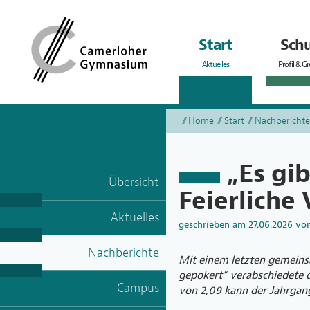
Start
Schu
Aktuelles
Profil & G
Home
Start
Nachberichte
„Es gi
Übersicht
Feierliche
Aktuelles
geschrieben am
27.06.2026
vo
Nachberichte
Mit einem letzten gemeins
gepokert“ verabschiedete 
Campus
von 2,09 kann der Jahrgang