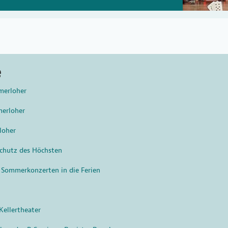
e
merloher
merloher
loher
chutz des Höchsten
 Sommerkonzerten in die Ferien
ellertheater