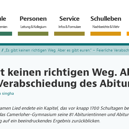
le
Personen
Service
Schulleben
remien
Leitung & Kollegium
Infos & Formulare
Nachberichte & Mehr
„Es gibt keinen richtigen Weg. Aber es gibt euren.“ – Feierliche Verabs
bt keinen richtigen Weg. A
 Verabschiedung des Abitu
n
singha
amen Lied endete ein Kapitel, das vor knapp 1700 Schultagen 
das Camerloher-Gymnasium seine 81 Abiturientinnen und Abitu
 auf ein beeindruckendes Ergebnis zurückblicken.