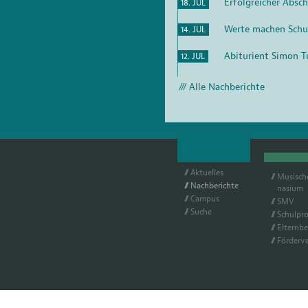
Erfolgreicher Absc
18. JUL
Werte machen Schu
14. JUL
Abiturient Simon T
12. JUL
Alle Nachberichte
Ak­tu­el­les
Mu­si­sc
Nach­be­rich­te
na­si­um
Cam­pus
SMV
Su­che
Schul­pro­
El­tern­be
För­der­ve