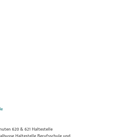
de
uten 620 & 621 Haltestelle
albusse Haltestelle Berufsschule und