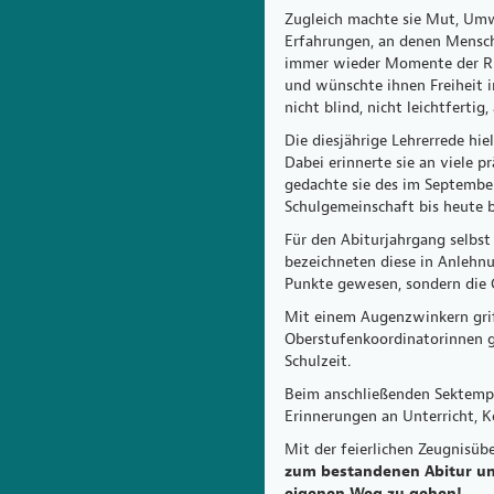
Zugleich machte sie Mut, Umwe
Erfahrungen, an denen Mensche
immer wieder Momente der Ruhe
und wünschte ihnen Freiheit i
nicht blind, nicht leichtfertig
Die diesjährige Lehrerrede hi
Dabei erinnerte sie an viele 
gedachte sie des im September
Schulgemeinschaft bis heute
Für den Abiturjahrgang selbst
bezeichneten diese in Anlehnu
Punkte gewesen, sondern die 
Mit einem Augenzwinkern grif
Oberstufenkoordinatorinnen ga
Schulzeit.
Beim anschließenden Sektempf
Erinnerungen an Unterricht, 
Mit der feierlichen Zeugnisüb
zum bestandenen Abitur un
eigenen Weg zu gehen!