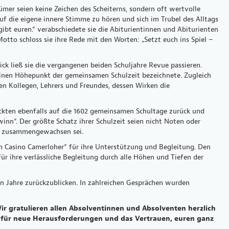
mer seien keine Zeichen des Scheiterns, sondern oft wertvolle
uf die eigene innere Stimme zu hören und sich im Trubel des Alltags
bt euren.“ verabschiedete sie die Abiturientinnen und Abiturienten
tto schloss sie ihre Rede mit den Worten: „Setzt euch ins Spiel –
ck ließ sie die vergangenen beiden Schuljahre Revue passieren.
s einen Höhepunkt der gemeinsamen Schulzeit bezeichnete. Zugleich
n Kollegen, Lehrers und Freundes, dessen Wirken die
lickten ebenfalls auf die 1602 gemeinsamen Schultage zurück und
inn“. Der größte Schatz ihrer Schulzeit seien nicht Noten oder
ar zusammengewachsen sei.
m Casino Camerloher“ für ihre Unterstützung und Begleitung. Den
ür ihre verlässliche Begleitung durch alle Höhen und Tiefen der
 Jahre zurückzublicken. In zahlreichen Gesprächen wurden
ir gratulieren allen Absolventinnen und Absolventen herzlich
 für neue Herausforderungen und das Vertrauen, euren ganz