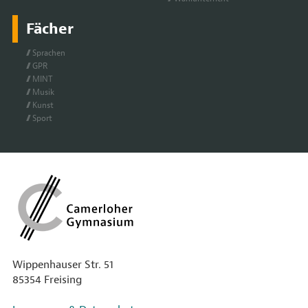
Fächer
Spra­chen
GPR
MINT
Mu­sik
Kunst
Sport
Wippenhauser Str. 51
85354 Freising