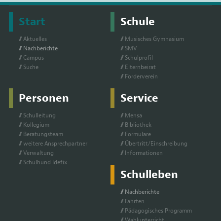
Start
Schule
Ak­tu­el­les
Mu­si­sches Gym­na­si­um
Nach­be­rich­te
SMV
Cam­pus
Schul­pro­fil
Su­che
El­tern­bei­rat
För­der­ver­ein
Personen
Service
Schul­lei­tung
Men­sa
Kol­le­gi­um
Bi­blio­thek
Be­ra­tungs­team
For­mu­la­re
wei­te­re An­sprech­part­ner
Über­tritt/Ein­schrei­bung
Ver­wal­tung
In­for­ma­tio­nen
Schul­hund Ide­fix
Schulleben
Nach­be­rich­te
Fahr­ten
Päd­ago­gi­sches Pro­gramm
Wahl­un­ter­richt