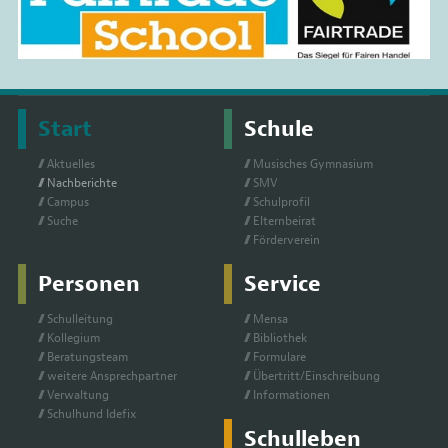
Start
Schule
Ak­tu­el­les
Mu­si­sches Gym­na­si­um
Nach­be­rich­te
SMV
Cam­pus
Schul­pro­fil
Su­che
El­tern­bei­rat
För­der­ver­ein
Personen
Service
Schul­lei­tung
Men­sa
Kol­le­gi­um
Bi­blio­thek
Be­ra­tungs­team
For­mu­la­re
wei­te­re An­sprech­part­ner
Über­tritt/Ein­schrei­bung
Ver­wal­tung
In­for­ma­tio­nen
Schul­hund Ide­fix
Schulleben