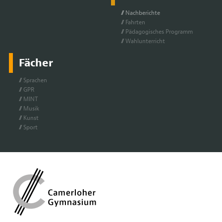
Nach­be­rich­te
Fahr­ten
Päd­ago­gi­sches Pro­gramm
Wahl­un­ter­richt
Fächer
Spra­chen
GPR
MINT
Mu­sik
Kunst
Sport