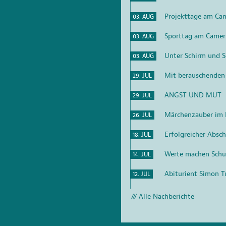
Projekttage am Ca
03. AUG
Sporttag am Camer
03. AUG
Unter Schirm und S
03. AUG
Mit berauschenden
29. JUL
ANGST UND MUT
29. JUL
Märchenzauber im K
26. JUL
Erfolgreicher Absc
18. JUL
Werte machen Schu
14. JUL
Abiturient Simon T
12. JUL
Alle Nachberichte