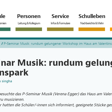
le
Personen
Service
Schulleben
remien
Leitung & Kollegium
Infos & Formulare
Nachberichte & Mehr
P-Seminar Musik: rundum gelungener Workshop im Haus am Valentins
nar Musik: rundum gelun
nspark
n
singha
besuchte das P-Seminar Musik (Verena Egger) das Haus am Vale
zu musizieren.
 hatten die Schüler/-innen sich informiert, geeignete Stücke ge