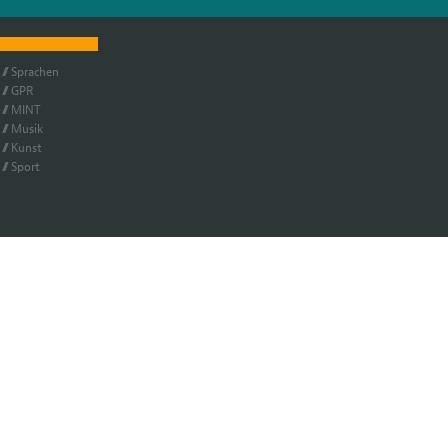
Spra­chen
GPR
MINT
Mu­sik
Kunst
Sport