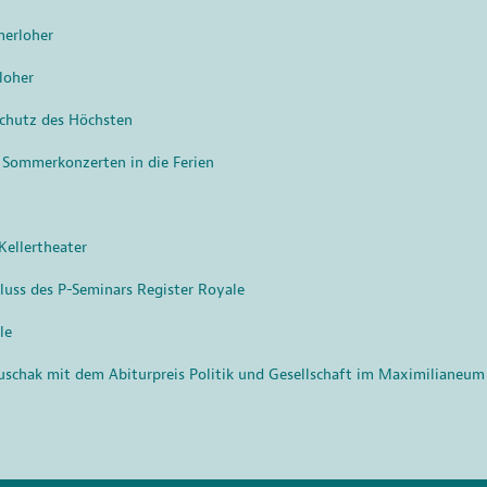
merloher
loher
chutz des Höchsten
 Sommerkonzerten in die Ferien
ellertheater
hluss des P-Seminars Register Royale
le
uschak mit dem Abiturpreis Politik und Gesellschaft im Maximilianeum