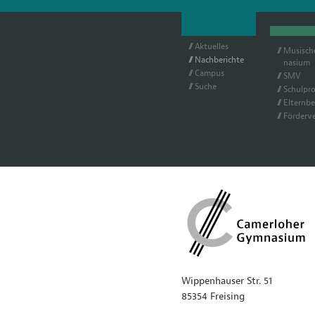
Ak­tu­el­les
Mu­si­sc
Nach­be­rich­te
na­si­um
Cam­pus
SMV
Su­che
Schul­pro­
El­tern­be
För­der­ve
Wippenhauser Str. 51
85354 Freising