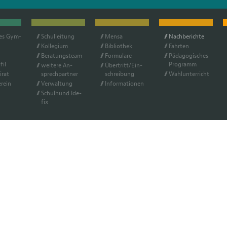
hes Gym­
Schul­lei­tung
Men­sa
Nach­be­rich­te
Kol­le­gi­um
Bi­blio­thek
Fahr­ten
Be­ra­tungs­team
For­mu­la­re
Päd­ago­gi­sches
fil
Pro­gramm
wei­te­re An­
Über­tritt/Ein­
i­rat
sprech­part­ner
schrei­bung
Wahl­un­ter­richt
r­ein
Ver­wal­tung
In­for­ma­tio­nen
Schul­hund Ide­
fix