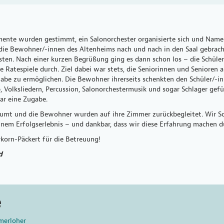
ente wurden gestimmt, ein Salonorchester organisierte sich und Namen
die Bewohner/-innen des Altenheims nach und nach in den Saal gebrach
sten. Nach einer kurzen Begrüßung ging es dann schon los – die Schüler
e Ratespiele durch. Ziel dabei war stets, die Seniorinnen und Seniore
habe zu ermöglichen. Die Bewohner ihrerseits schenkten den Schüler/-i
, Volksliedern, Percussion, Salonorchestermusik und sogar Schlager ge
ar eine Zugabe.
mt und die Bewohner wurden auf ihre Zimmer zurückbegleitet. Wir Sch
nem Erfolgserlebnis – und dankbar, dass wir diese Erfahrung machen d
korn-Päckert für die Betreuung!
d
e
merloher