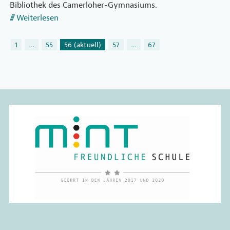
Bibliothek des Camerloher-Gymnasiums.
Weiterlesen
1
…
55
56
(aktuell)
57
…
67