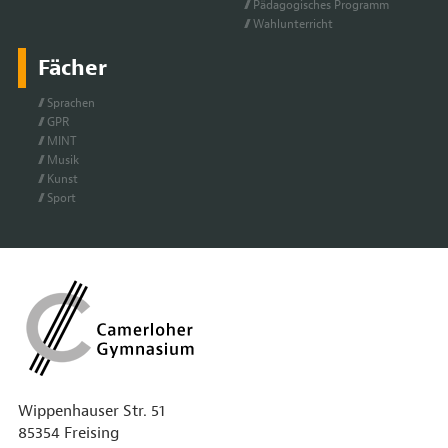
Päd­ago­gi­sches Pro­gramm
Wahl­un­ter­richt
Fächer
Spra­chen
GPR
MINT
Mu­sik
Kunst
Sport
Wippenhauser Str. 51
85354 Freising