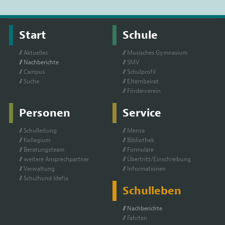
Start
Schule
Ak­tu­el­les
Mu­si­sches Gym­na­si­um
Nach­be­rich­te
SMV
Cam­pus
Schul­pro­fil
Su­che
El­tern­bei­rat
För­der­ver­ein
Personen
Service
Schul­lei­tung
Men­sa
Kol­le­gi­um
Bi­blio­thek
Be­ra­tungs­team
For­mu­la­re
wei­te­re An­sprech­part­ner
Über­tritt/Ein­schrei­bung
Ver­wal­tung
In­for­ma­tio­nen
Schul­hund Ide­fix
Schulleben
Nach­be­rich­te
Fahr­ten